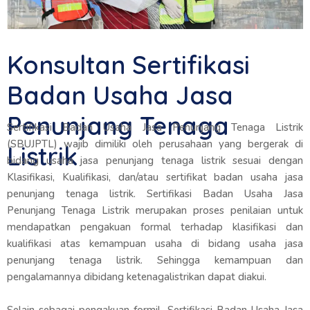
Konsultan Sertifikasi
Badan Usaha Jasa
Penunjang Tenaga
Sertifikasi Badan Usaha Jasa Penunjang Tenaga Listrik
(SBUJPTL) wajib dimiliki oleh perusahaan yang bergerak di
Listrik
bidang usaha jasa penunjang tenaga listrik sesuai dengan
Klasifikasi, Kualifikasi, dan/atau sertifikat badan usaha jasa
penunjang tenaga listrik. Sertifikasi Badan Usaha Jasa
Penunjang Tenaga Listrik merupakan proses penilaian untuk
mendapatkan pengakuan formal terhadap klasifikasi dan
kualifikasi atas kemampuan usaha di bidang usaha jasa
penunjang tenaga listrik. Sehingga kemampuan dan
pengalamannya dibidang ketenagalistrikan dapat diakui.