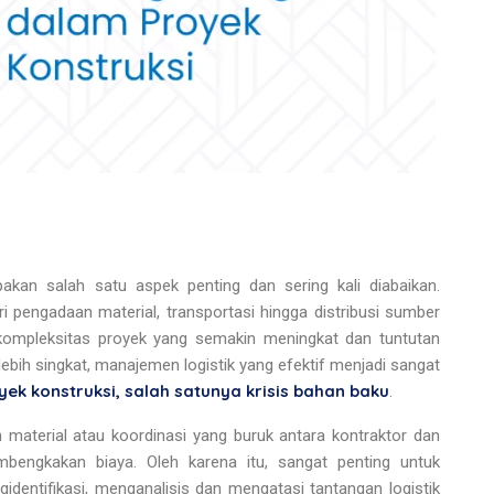
pakan salah satu aspek penting dan sering kali diabaikan.
 pengadaan material, transportasi hingga distribusi sumber
kompleksitas proyek yang semakin meningkat dan tuntutan
ebih singkat, manajemen logistik yang efektif menjadi sangat
k konstruksi, salah satunya krisis bahan baku
.
 material atau koordinasi yang buruk antara kontraktor dan
ngkakan biaya. Oleh karena itu, sangat penting untuk
entifikasi, menganalisis dan mengatasi tantangan logistik