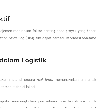
ktif
anajemen merupakan faktor penting pada proyek yang besar.
ation Modelling
(BIM), tim dapat berbagi informasi
real-time
dalam Logistik
akan material secara
real time
, memungkinkan tim untuk
tersebut tiba di lokasi.
gistik memungkinkan perusahaan jasa konstruksi untuk