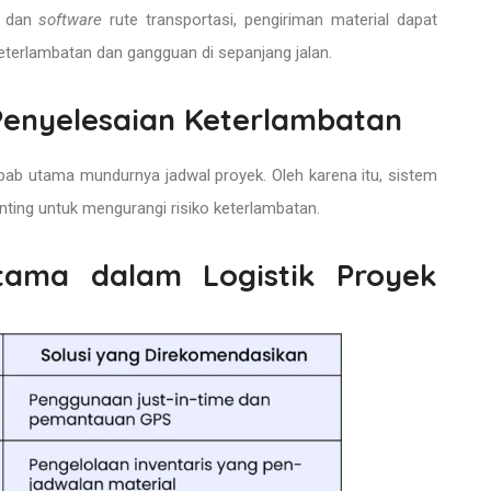
g dan
software
rute transportasi, pengiriman material dapat
eterlambatan dan gangguan di sepanjang jalan.
enyelesaian Keterlambatan
ebab utama mundurnya jadwal proyek. Oleh karena itu, sistem
enting untuk mengurangi risiko keterlambatan.
tama dalam Logistik Proyek