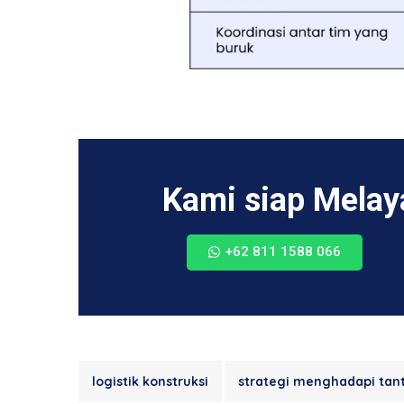
Kami siap Melay
+62 811 1588 066
logistik konstruksi
strategi menghadapi tant