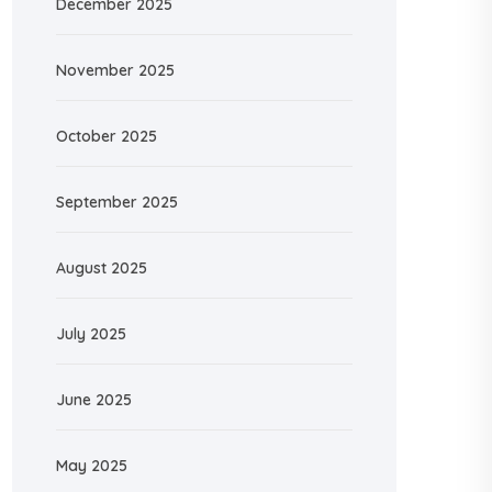
December 2025
November 2025
October 2025
September 2025
August 2025
July 2025
June 2025
May 2025