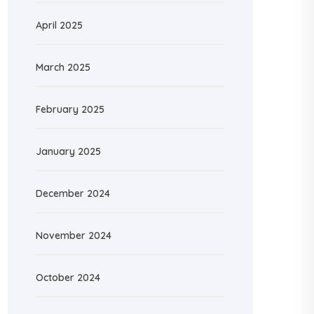
April 2025
March 2025
February 2025
January 2025
December 2024
November 2024
October 2024