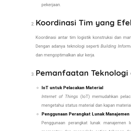
pekerjaan.
Koordinasi Tim yang Efe
Koordinasi antar tim logistik konstruksi dan m
Dengan adanya teknologi seperti
Building Inform
dan mengoptimalkan alur kerja.
Pemanfaatan Teknologi 
IoT untuk Pelacakan Material
Internet of Things
(IoT) memudahkan pelac
mengetahui status material dan kapan material 
Penggunaan Perangkat Lunak Manajemen
Penggunaan perangkat lunak manajemen lo