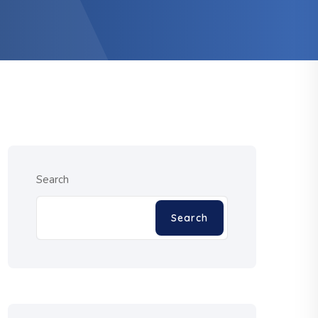
Search
Search