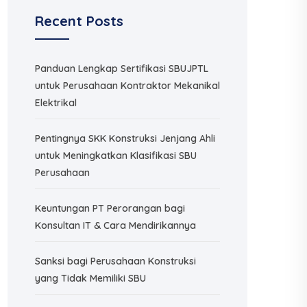
Recent Posts
Panduan Lengkap Sertifikasi SBUJPTL
untuk Perusahaan Kontraktor Mekanikal
Elektrikal
Pentingnya SKK Konstruksi Jenjang Ahli
untuk Meningkatkan Klasifikasi SBU
Perusahaan
Keuntungan PT Perorangan bagi
Konsultan IT & Cara Mendirikannya
Sanksi bagi Perusahaan Konstruksi
yang Tidak Memiliki SBU