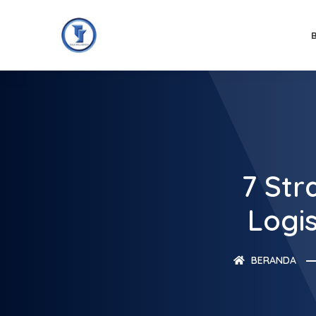
7 St
Logi
BERANDA