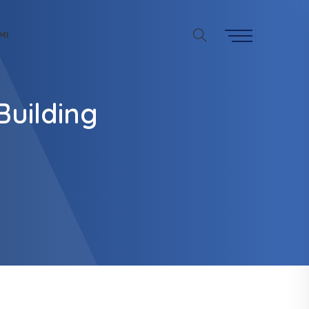
MI
Building