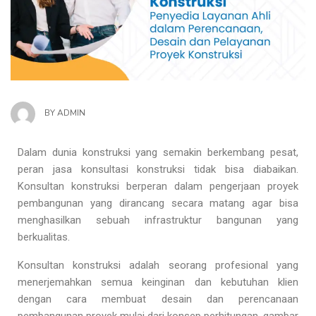
BY
ADMIN
Dalam dunia konstruksi yang semakin berkembang pesat,
peran jasa konsultasi konstruksi tidak bisa diabaikan.
Konsultan konstruksi berperan dalam pengerjaan proyek
pembangunan yang dirancang secara matang agar bisa
menghasilkan sebuah infrastruktur bangunan yang
berkualitas.
Konsultan konstruksi adalah seorang profesional yang
menerjemahkan semua keinginan dan kebutuhan klien
dengan cara membuat desain dan perencanaan