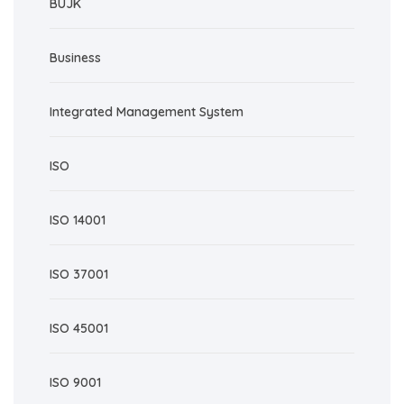
BUJK
Business
Integrated Management System
ISO
ISO 14001
ISO 37001
ISO 45001
ISO 9001