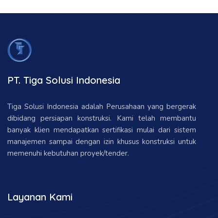
PT. Tiga Solusi Indonesia
Tiga Solusi Indonesia adalah Perusahaan yang bergerak
dibidang persiapan konstruksi. Kami telah membantu
banyak klien mendapatkan sertifikasi mulai dari sistem
manajemen sampai dengan izin khusus konstruksi untuk
memenuhi kebutuhan proyek/tender.
Layanan Kami