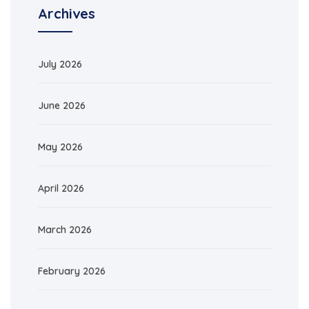
Archives
July 2026
June 2026
May 2026
April 2026
March 2026
February 2026