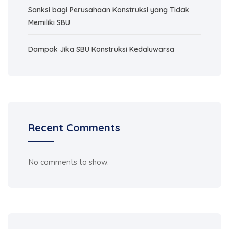
Sanksi bagi Perusahaan Konstruksi yang Tidak
Memiliki SBU
Dampak Jika SBU Konstruksi Kedaluwarsa
Recent Comments
No comments to show.