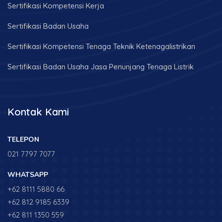
Sertifikasi Kompetensi Kerja
Sertifikasi Badan Usaha
Sertifikasi Kompetensi Tenaga Teknik Ketenagalistrikan
Sertifikasi Badan Usaha Jasa Penunjang Tenaga Listrik
Kontak Kami
TELEPON
021 7797 7077
WHATSAPP
+62 8111 5880 66
+62 812 9185 6339
+62 811 1350 559