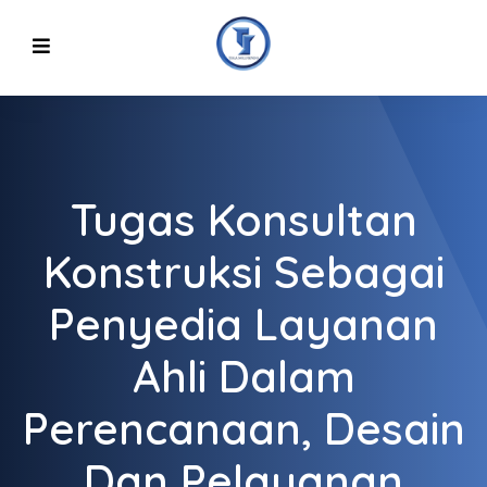
Tugas Konsultan
Konstruksi Sebagai
Penyedia Layanan
Ahli Dalam
Perencanaan, Desain
Dan Pelayanan