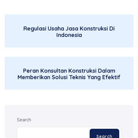
Regulasi Usaha Jasa Konstruksi Di
Indonesia
Peran Konsultan Konstruksi Dalam
Memberikan Solusi Teknis Yang Efektif
Search
Search