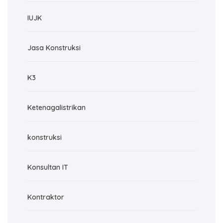
IUJK
Jasa Konstruksi
K3
Ketenagalistrikan
konstruksi
Konsultan IT
Kontraktor