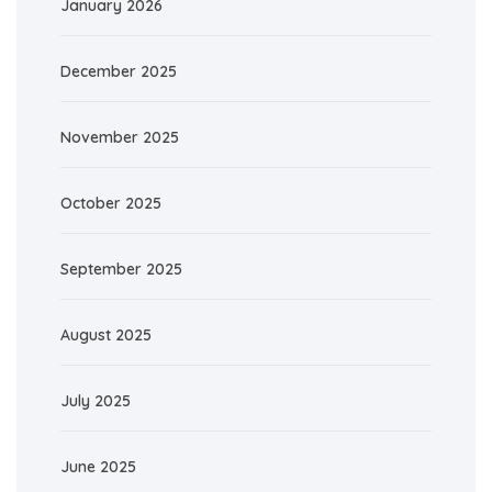
January 2026
December 2025
November 2025
October 2025
September 2025
August 2025
July 2025
June 2025