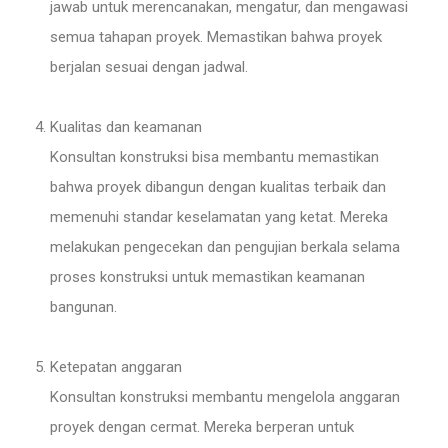
jawab untuk merencanakan, mengatur, dan mengawasi
semua tahapan proyek. Memastikan bahwa proyek
berjalan sesuai dengan jadwal.
Kualitas dan keamanan
Konsultan konstruksi bisa membantu memastikan
bahwa proyek dibangun dengan kualitas terbaik dan
memenuhi standar keselamatan yang ketat. Mereka
melakukan pengecekan dan pengujian berkala selama
proses konstruksi untuk memastikan keamanan
bangunan.
Ketepatan anggaran
Konsultan konstruksi membantu mengelola anggaran
proyek dengan cermat. Mereka berperan untuk